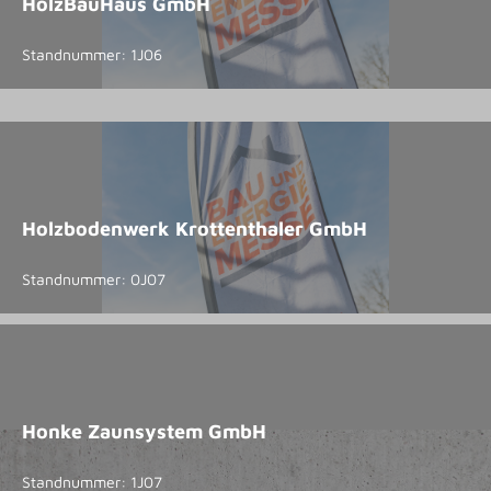
HolzBauHaus GmbH
Standnummer: 1J06
Holzbodenwerk Krottenthaler GmbH
Standnummer: 0J07
Honke Zaunsystem GmbH
Standnummer: 1J07