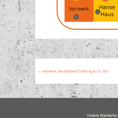
i
i
←
Vorwerk Deutschland Stiftung & Co. KG
Unsere Standorte: