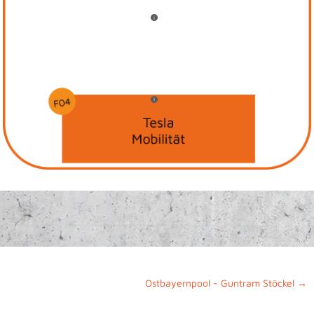
i
i
Ostbayernpool - Guntram Stöckel
→