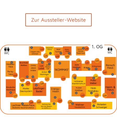
Zur Aussteller-Website
i
i
i
i
i
i
i
i
i
i
i
i
i
i
i
i
i
i
i
i
i
i
i
i
i
i
i
i
i