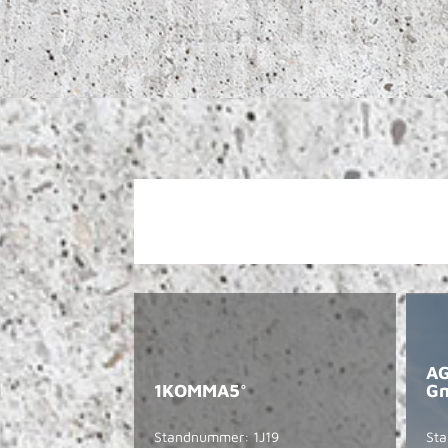
AG
1KOMMA5°
G
Standnummer: 1J19
St