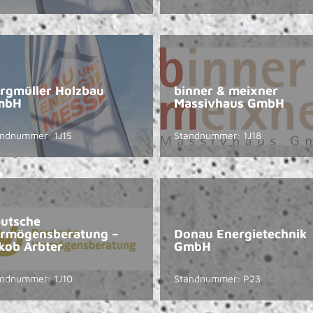
rgmüller Holzbau
binner & meixner
mbH
Massivhaus GmbH
ndnummer: 1J15
Standnummer: 1J18
utsche
rmögensberatung –
Donau Energietechnik
kob Arbter
GmbH
ndnummer: 1J10
Standnummer: P23