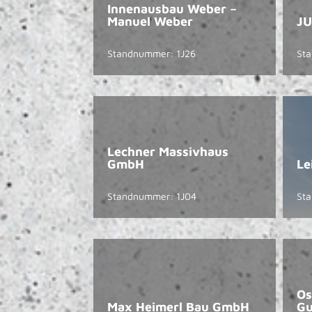
Innenausbau Weber –
Manuel Weber
J
Standnummer: 1J26
St
Lechner Massivhaus
GmbH
Le
Standnummer: 1J04
St
Os
Max Heimerl Bau GmbH
Gu