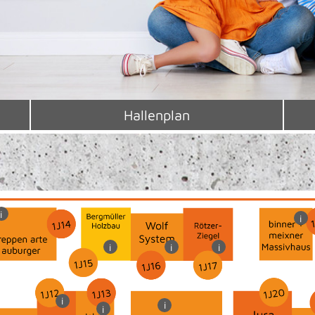
Hallenplan
i
i
i
i
i
i
i
i