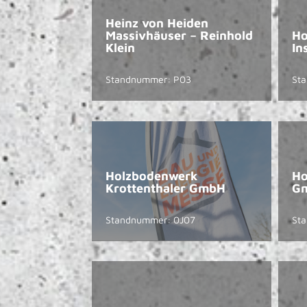
Heinz von Heiden
Massivhäuser – Reinhold
Ho
Klein
In
Standnummer: P03
St
Holzbodenwerk
Ho
Krottenthaler GmbH
G
Standnummer: 0J07
St