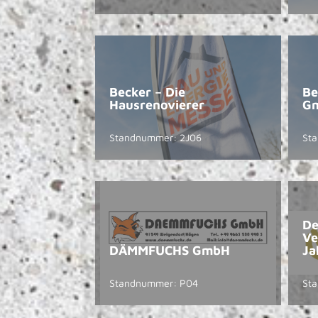
Becker – Die
Be
Hausrenovierer
G
Standnummer: 2J06
Sta
De
Ve
DÄMMFUCHS GmbH
Ja
Standnummer: P04
Sta