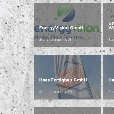
Gr
EnergyVision GmbH
Wa
Standnummer: 1J01
St
Haas Fertigbau GmbH
Ha
Standnummer: 1J30
St