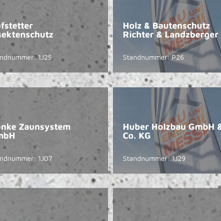
fstetter
Holz & Bautenschutz
sektenschutz
Richter & Landzberger
andnummer: 1J25
Standnummer: P26
nke Zaunsystem
Huber Holzbau GmbH 
mbH
Co. KG
andnummer: 1J07
Standnummer: 1J29