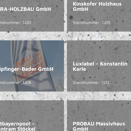
Kinskofer Holzhaus
URA-HOLZBAU GmbH
GmbH
andnummer: 1J20
Standnummer: 1J05
Luxlabel – Konstantin
ipfinger-Bader GmbH
Karle
andnummer: 1J08
Standnummer: 1J12
tbayernpool –
PROBAU Massivhaus
ntram Stöckel
GmbH