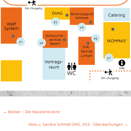
i
i
i
i
i
i
←
Becker - Die Hausrenovierer
Alois u. Sandra Schmid OHG, ASS- Überdachungen
→