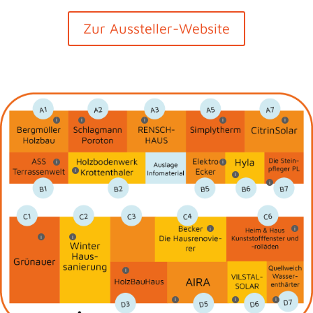
Zur Aussteller-Website
i
i
i
i
i
i
i
i
i
i
i
i
i
i
i
i
i
i